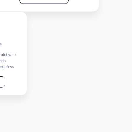
o
afetiva e
ando
rejuízos
.