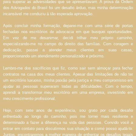
para superar as adversidades que se apresentavam. A prova da Ordem
dos Advogados do Brasil foi um desafio árduo, mas minha determinação
incansável me conduziu à tão esperada aprovação.
Após concluir minha formação, deparei-me com uma série de portas
fechadas nos escritórios de advocacia em que busquei oportunidades.
Em vez de me desanimar, decidi trilhar meu próprio caminho,
especializando-me no campo do direito das famílias. Com coragem e
dedicação, passei a atender meus clientes em suas casas,
proporcionando um atendimento personalizado e próximo.
Lembro-me dos sacrifícios que fiz, como sair sem almoçar para fechar
contratos na casa dos meus clientes. Apesar das limitações de não ter
um escritório luxuoso, minha paixão pela justiça e meu compromisso em
ajudar as pessoas superaram todas as dificuldades. Com o tempo,
aprendi a transformar meu escritório em uma empresa, investindo em
meu crescimento profissional.
Hoje, com sete anos de experiência, sou grato por cada desafio
enfrentado ao longo do caminho, pois me tornei mais resiliente e
determinado a fazer a diferença na vida das pessoas. Convido você a
entrar em contato para discutirmos sua situação e como posso ajudá-lo.
Juntos, encontraremos a melhor maneira de enfrentar os desafios legais