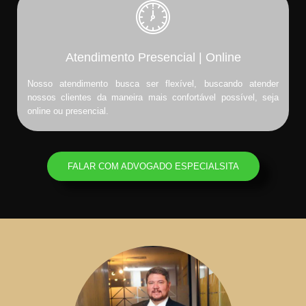
Atendimento Presencial | Online
Nosso atendimento busca ser flexível, buscando atender
nossos clientes da maneira mais confortável possível, seja
online ou presencial.
FALAR COM ADVOGADO ESPECIALSITA