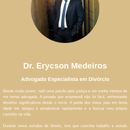
Dr. Erycson Medeiros
Advogado Especialista em Divórcio
Desde muito jovem, nutri uma paixão pela justiça e um sonho intenso de
me tornar advogado. A jornada que empreendi não foi fácil, enfrentando
desafios significativos desde o início. A perda dos meus pais em tenra
idade me obrigou a amadurecer rapidamente e a buscar meu próprio
caminho na vida.
Durante meus estudos de Direito, tive que conciliar trabalho e estudo